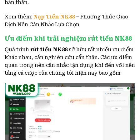
bản thân.
Xem thêm:
Nạp Tiền NK88
– Phương Thức Giao
Dịch Nên Cân Nhắc Lựa Chọn
Ưu điểm khi trải nghiệm rút tiền NK88
Quá trình
rút tiền NK88
sở hữu rất nhiều ưu điểm
khác nhau, cần nghiên cứu cẩn thận. Các ưu điểm
quan trọng nên cân nhắc tận dụng khi đến với nền
tảng cá cược của chúng tôi hiện nay bao gồm: