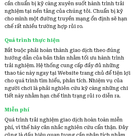
cần chuẩn bị kỹ càng xuyên suốt hành trình trải
nghiệm tại nền tảng của chúng tôi. Chuẩn bị kỹ
cho mình một đường truyền mạng ổn định sẽ hạn
chế rất nhiều trường hợp rủi ro.
Quá trình thực hiện
Bắt buộc phải hoàn thành giao dịch theo đúng
hướng dẫn của bản thân nhằm tối ưu hành trình
trải nghiệm. Hệ thống cung cấp đầy đủ những
thao tác này ngay tại Website trang chủ để tiện lợi
cho quá trình tìm hiểu, phân tích. Nhiệm vụ của
người chơi là phải nghiên cứu kỹ càng những chi
tiết này nhằm hạn chế tình trạng rủi ro diễn ra.
Miễn phí
Quá trình trải nghiệm giao dịch hoàn toàn miễn
phí, vì thế hãy cân nhắc nghiên cứu cẩn thận. Đây
cũng là dấu hiệu quan trọng cần phân tích nhằm