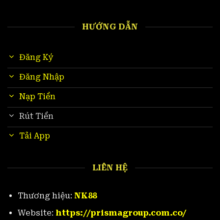
HƯỚNG DẪN
Đăng Ký
Đăng Nhập
Nạp Tiền
Rút Tiền
Tải App
LIÊN HỆ
Thương hiệu:
NK88
Website:
https://prismagroup.com.co/