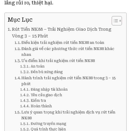
lắng rủi ro, thiệt hại.
Mục Lục
Rút Tiền NK88 – Trải Nghiệm Giao Dịch Trong
Vòng 3 – 15 Phút
Điều kiện trải nghiệm rút tiền NK88 an toàn
Đánh giá về các phương thức rút tiền NK88 khác
nhau
Ưu điểm khi trải nghiệm rút tiền NK88
An toàn
Đền bù xứng đáng
Hành trình trải nghiệm rút tiền NK88 trong 3 – 15
phút
Đăng nhập tài khoản
Yêu cầu giao dịch
Kiểm tra
Hoàn thành
Lưu ý quan trọng khi trải nghiệm dịch vụ rút tiền
NK88
Đường truyền mạng
Quá trình thực hiện