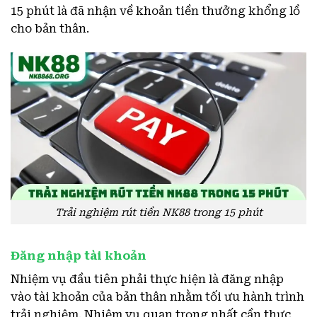
15 phút là đã nhận về khoản tiền thưởng khổng lồ
cho bản thân.
Trải nghiệm rút tiền NK88 trong 15 phút
Đăng nhập tài khoản
Nhiệm vụ đầu tiên phải thực hiện là đăng nhập
vào tài khoản của bản thân nhằm tối ưu hành trình
trải nghiệm. Nhiệm vụ quan trọng nhất cần thực