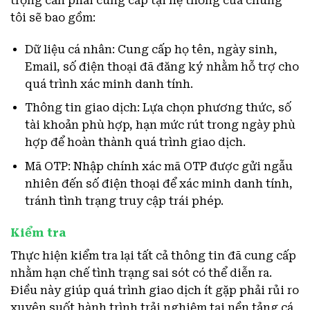
trọng cần phải cung cấp tại hệ thống của chúng
tôi sẽ bao gồm:
Dữ liệu cá nhân: Cung cấp họ tên, ngày sinh,
Email, số điện thoại đã đăng ký nhằm hỗ trợ cho
quá trình xác minh danh tính.
Thông tin giao dịch: Lựa chọn phương thức, số
tài khoản phù hợp, hạn mức rút trong ngày phù
hợp để hoàn thành quá trình giao dịch.
Mã OTP: Nhập chính xác mã OTP được gửi ngẫu
nhiên đến số điện thoại để xác minh danh tính,
tránh tình trạng truy cập trái phép.
Kiểm tra
Thực hiện kiểm tra lại tất cả thông tin đã cung cấp
nhằm hạn chế tình trạng sai sót có thể diễn ra.
Điều này giúp quá trình giao dịch ít gặp phải rủi ro
xuyên suốt hành trình trải nghiệm tại nền tảng cá