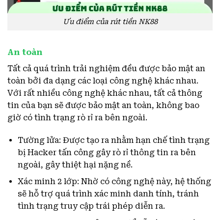
Ưu điểm của rút tiền NK88
An toàn
Tất cả quá trình trải nghiệm đều được bảo mật an
toàn bởi đa dạng các loại công nghệ khác nhau.
Với rất nhiều công nghệ khác nhau, tất cả thông
tin của bạn sẽ được bảo mật an toàn, không bao
giờ có tình trạng rò rỉ ra bên ngoài.
Tường lửa: Được tạo ra nhằm hạn chế tình trạng
bị Hacker tấn công gây rò rỉ thông tin ra bên
ngoài, gây thiệt hại nặng nề.
Xác minh 2 lớp: Nhờ có công nghệ này, hệ thống
sẽ hỗ trợ quá trình xác minh danh tính, tránh
tình trạng truy cập trái phép diễn ra.