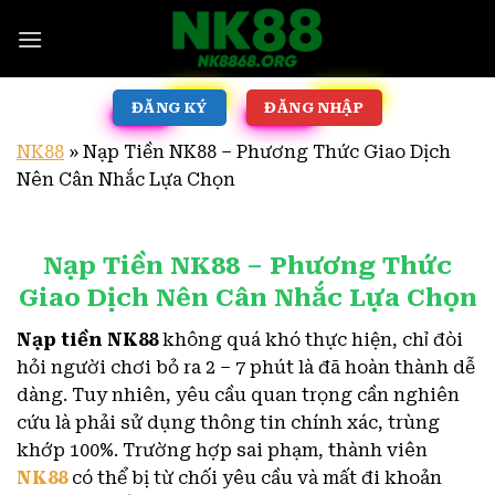
ĐĂNG KÝ
ĐĂNG NHẬP
NK88
»
Nạp Tiền NK88 – Phương Thức Giao Dịch
Nên Cân Nhắc Lựa Chọn
Nạp Tiền NK88 – Phương Thức
Giao Dịch Nên Cân Nhắc Lựa Chọn
Nạp tiền NK88
không quá khó thực hiện, chỉ đòi
hỏi người chơi bỏ ra 2 – 7 phút là đã hoàn thành dễ
dàng. Tuy nhiên, yêu cầu quan trọng cần nghiên
cứu là phải sử dụng thông tin chính xác, trùng
khớp 100%. Trường hợp sai phạm, thành viên
NK88
có thể bị từ chối yêu cầu và mất đi khoản