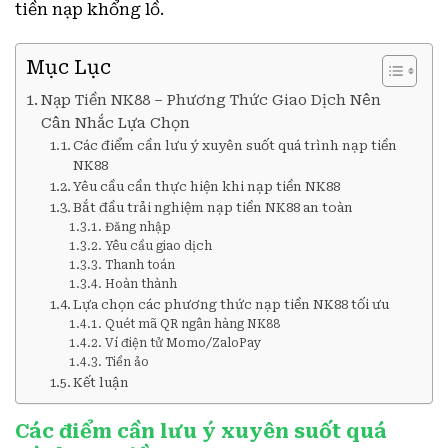
tiền nạp khổng lồ.
Mục Lục
Nạp Tiền NK88 – Phương Thức Giao Dịch Nên
Cân Nhắc Lựa Chọn
Các điểm cần lưu ý xuyên suốt quá trình nạp tiền
NK88
Yêu cầu cần thực hiện khi nạp tiền NK88
Bắt đầu trải nghiệm nạp tiền NK88 an toàn
Đăng nhập
Yêu cầu giao dịch
Thanh toán
Hoàn thành
Lựa chọn các phương thức nạp tiền NK88 tối ưu
Quét mã QR ngân hàng NK88
Ví điện tử Momo/ZaloPay
Tiền ảo
Kết luận
Các điểm cần lưu ý xuyên suốt quá