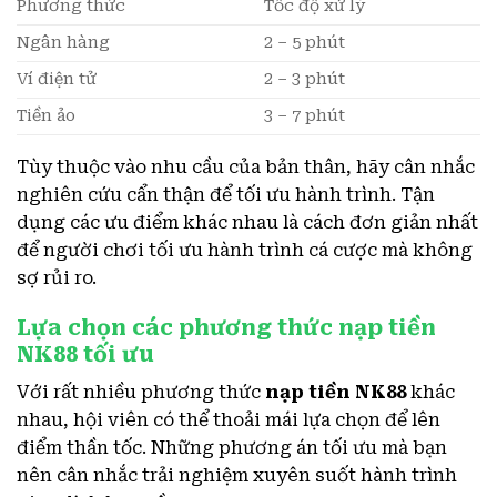
Phương thức
Tốc độ xử lý
Ngân hàng
2 – 5 phút
Ví điện tử
2 – 3 phút
Tiền ảo
3 – 7 phút
Tùy thuộc vào nhu cầu của bản thân, hãy cân nhắc
nghiên cứu cẩn thận để tối ưu hành trình. Tận
dụng các ưu điểm khác nhau là cách đơn giản nhất
để người chơi tối ưu hành trình cá cược mà không
sợ rủi ro.
Lựa chọn các phương thức nạp tiền
NK88 tối ưu
Với rất nhiều phương thức
nạp tiền NK88
khác
nhau, hội viên có thể thoải mái lựa chọn để lên
điểm thần tốc. Những phương án tối ưu mà bạn
nên cân nhắc trải nghiệm xuyên suốt hành trình