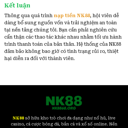
Kết luận
Thông qua quá trình
nạp tiền NK88
, hội viên dễ
dàng bổ sung nguồn vốn và trải nghiệm an toàn
tại nền tảng chúng tôi. Bạn cần phải nghiên cứu
cẩn thận các thao tác khác nhau nhằm tối ưu hành
trình thanh toán của bản thân. Hệ thống của NK88
đảm bảo không bao giờ có tình trạng rủi ro, thiệt
hại diễn ra đối với thành viên.
NK88
sở hữu kho trò chơi đa dạng như nổ hũ, live
casino, cá cược bóng đá, bắn cá và xổ số online. Nền