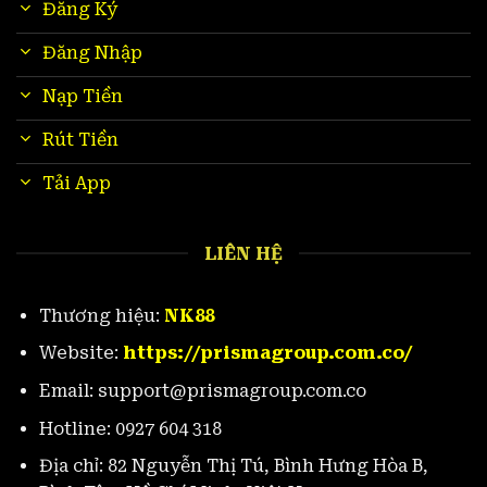
Đăng Ký
Đăng Nhập
Nạp Tiền
Rút Tiền
Tải App
LIÊN HỆ
Thương hiệu:
NK88
Website:
https://prismagroup.com.co/
Email:
support@prismagroup.com.co
Hotline: 0927 604 318
Địa chỉ: 82 Nguyễn Thị Tú, Bình Hưng Hòa B,