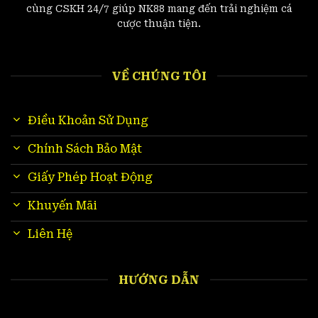
cùng CSKH 24/7 giúp NK88 mang đến trải nghiệm cá
cược thuận tiện.
VỀ CHÚNG TÔI
Điều Khoản Sử Dụng
Chính Sách Bảo Mật
Giấy Phép Hoạt Động
Khuyến Mãi
Liên Hệ
HƯỚNG DẪN