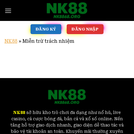
ĐĂNG KÝ
ĐĂNG NHẬP
NK88
»
Miễn trừ trách nhiệm
NK88
sở hữu kho trò chơi đa dạng như nổ hũ, live
casino, cá cược bóng đá, bắn cá và xổ số online. Nền
tảng hỗ trợ giao dịch nhanh, giao diện dễ thao tác và
bảo vệ tài khoản an toàn. Khuyến mãi thường xuyên